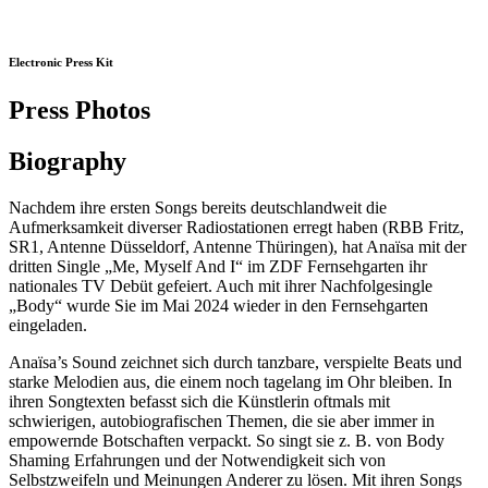
Electronic Press Kit
Press Photos
Biography
Nachdem ihre ersten Songs bereits deutschlandweit die
Aufmerksamkeit diverser Radiostationen erregt haben (RBB Fritz,
SR1, Antenne Düsseldorf, Antenne Thüringen), hat Anaïsa mit der
dritten Single „Me, Myself And I“ im ZDF Fernsehgarten ihr
nationales TV Debüt gefeiert. Auch mit ihrer Nachfolgesingle
„Body“ wurde Sie im Mai 2024 wieder in den Fernsehgarten
eingeladen.
Anaïsa’s Sound zeichnet sich durch tanzbare, verspielte Beats und
starke Melodien aus, die einem noch tagelang im Ohr bleiben. In
ihren Songtexten befasst sich die Künstlerin oftmals mit
schwierigen, autobiografischen Themen, die sie aber immer in
empowernde Botschaften verpackt. So singt sie z. B. von Body
Shaming Erfahrungen und der Notwendigkeit sich von
Selbstzweifeln und Meinungen Anderer zu lösen. Mit ihren Songs